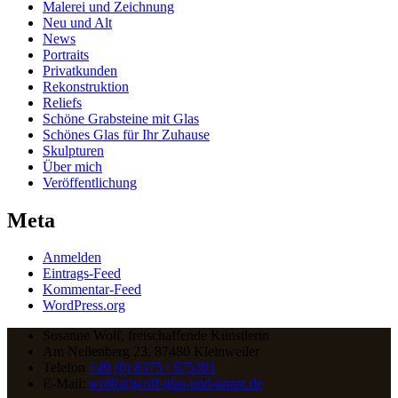
Malerei und Zeichnung
Neu und Alt
News
Portraits
Privatkunden
Rekonstruktion
Reliefs
Schöne Grabsteine mit Glas
Schönes Glas für Ihr Zuhause
Skulpturen
Über mich
Veröffentlichung
Meta
Anmelden
Eintrags-Feed
Kommentar-Feed
WordPress.org
Susanne Wolf, freischaffende Künstlerin
Am Nellenberg 23, 87480 Kleinweiler
Telefon
+49 (0) 8375 / 975301
E-Mail:
wolf(at)wolf-glas-und-kunst.de