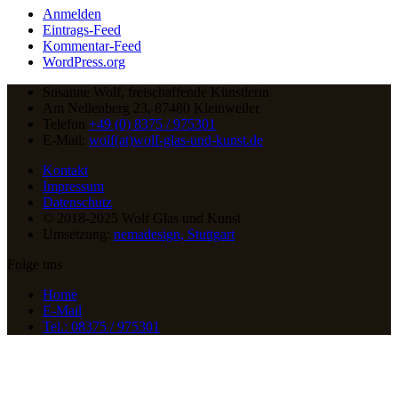
Anmelden
Eintrags-Feed
Kommentar-Feed
WordPress.org
Susanne Wolf, freischaffende Künstlerin
Am Nellenberg 23, 87480 Kleinweiler
Telefon
+49 (0) 8375 / 975301
E-Mail:
wolf(at)wolf-glas-und-kunst.de
Kontakt
Impressum
Datenschutz
© 2018-2025 Wolf Glas und Kunst
Umsetzung:
nemadesign, Stuttgart
Folge uns
Home
E-Mail
Tel.: 08375 / 975301