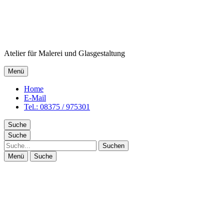
Atelier für Malerei und Glasgestaltung
Menü
Home
E-Mail
Tel.: 08375 / 975301
Suche
Suche
Suche
Menü
Suche